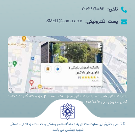
تلفن:
021-26210092
پست الکترونیکی:
SMELT@sbmu.ac.ir
بازدیدکنندگان آنلاین : 0
بازدیدکنندگان امروز : 256
تعداد کل بازدیدکنندگان : 908743
آخرین به روز رسانی 1405/05/11 08:50
© تمامی حقوق این سایت متعلق به دانشگاه علوم پزشکی و خدمات بهداشتی، درمانی
شهید بهشتی می باشد.