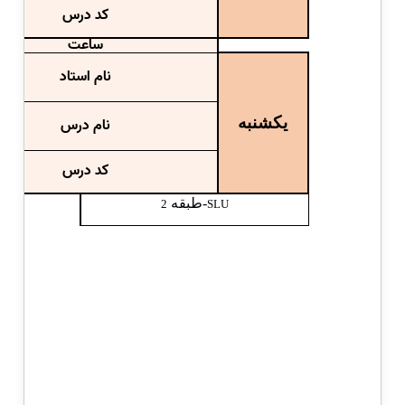
کد درس
ساعت
نام استاد
یکشنبه
نام درس
کد درس
-طبقه
2
SLU