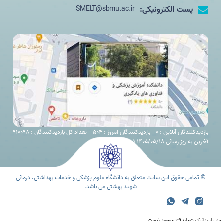
پست الکترونیکی:
SMELT@sbmu.ac.ir
بازدیدکنندگان آنلاین : 0
بازدیدکنندگان امروز : 504
تعداد کل بازدیدکنندگان : 910098
آخرین به روز رسانی 1405/05/18 07:55
© تمامی حقوق این سایت متعلق به دانشگاه علوم پزشکی و خدمات بهداشتی، درمانی
شهید بهشتی می باشد.
متن استاتیک شماره 39 موجود نیست