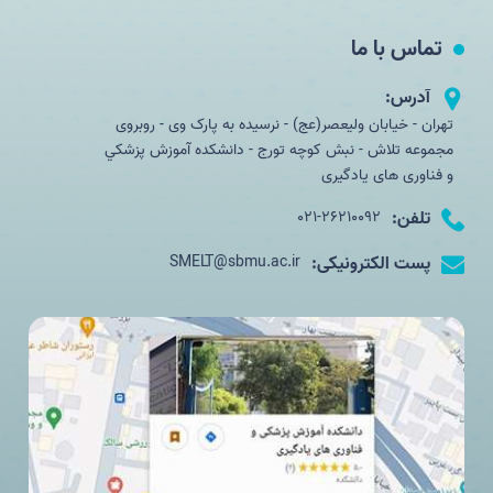
تماس با ما
آدرس:
تهران - خیابان ولیعصر(عج) - نرسیده به پارک وی - روبروی
مجموعه تلاش - نبش کوچه تورج - دانشکده آموزش پزشكي
و فناوری های یادگیری
تلفن:
021-26210092
پست الکترونیکی:
SMELT@sbmu.ac.ir