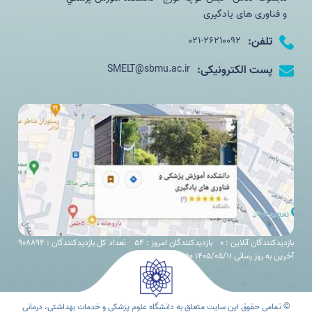
و فناوری های یادگیری
تلفن:
021-26210092
پست الکترونیکی:
SMELT@sbmu.ac.ir
بازدیدکنندگان آنلاین : 0
بازدیدکنندگان امروز : 54
تعداد کل بازدیدکنندگان : 908894
آخرین به روز رسانی 1405/05/11 08:50
© تمامی حقوق این سایت متعلق به دانشگاه علوم پزشکی و خدمات بهداشتی، درمانی