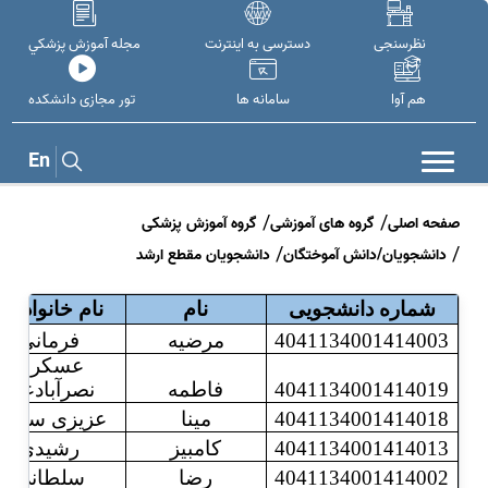
نظرسنجی
دسترسی به اینترنت
مجله آموزش پزشکي
هم آوا
سامانه ها
تور مجازی دانشکده
En
صفحه اصلی
گروه های آموزشی
گروه آموزش پزشکی
دانشجویان/دانش آموختگان
دانشجویان مقطع ارشد
شماره دانشجویی
نام
نام خانوادگی
4041134001414003
مرضیه
فرمانی
عسکری
4041134001414019
فاطمه
نصرآبادعلیا
4041134001414018
مینا
عزیزی ستوده
4041134001414013
کامبیز
رشیدی
4041134001414002
رضا
سلطانی