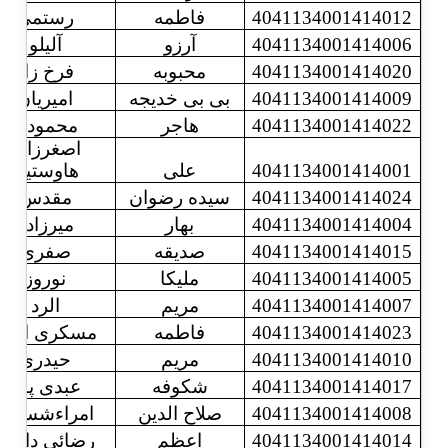
4041134001414012
فاطمه
رستمی
4041134001414006
آرزو
آلیلو
4041134001414020
محبوبه
فرخ زاد
4041134001414009
بی بی خدیجه
امیریان
4041134001414022
هاجر
محمودی
اصغرزاده
4041134001414001
علی
هاوستین
4041134001414024
سیده رضوان
مقدس
4041134001414004
بهار
میرزاده
4041134001414015
صدیقه
صفری
4041134001414005
ملیکا
نوروز
4041134001414007
مریم
الرد
4041134001414023
فاطمه
مسکری اقدم
4041134001414010
مریم
حیدری
4041134001414017
شکوفه
عبدی پور
4041134001414008
صلاح الدین
امراءشستان
4041134001414014
اعظم
رضائی دانش