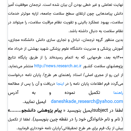
نهایت تعاملی و غیر خطی بودن آن بیان شده است. ترجمان موفقیت آمیز
دانش پیامدهایی چون ارتقای سطح سلامت جامعه، ارایه موثرتر خدمات
سلامت، بهبود عملکرد بالینی و تقویت نظام مراقبت سلامت، را میتواند در
نظام سلامت به دنبال داشته باشد.
بدین منظور گروه ترجمان، تبادل و تجاری سازی دانش دانشکده مجازی،
آموزش پزشکی و مدیریت دانشگاه علوم پزشکی شهید بهشتی از خرداد ماه
1400به بعد، طرحهایی که به اتمام رسیده‌اند را از طریق پایگاه نتایج
پژوهشهای سلامت کشـور
http://news.research.ac.ir
منتشر می‌نماید.
از این رو از مجری اصلی/ استاد راهنمای هر طرح/ پایان نامه درخواست
می
گردد فرم اطلاعات پایان نامه را در
اینجا
دریافت و آن را پس از مطالعه
تکمیل نموده و به آدرس
راهنما
daneshkade_research@yahoo.com
ایمیل نمایید.
لطفا در
subject
ایمیل بنویسید «
پیام پژوهشی دانشجو........»
( نام و نام خانوادگی خود را در نقطه چین بنویسید).
لطفا از تکمیل
بیش از یک فرم برای هر طرح تحقیقاتی/پایان نامه خودداری فرمایید
.