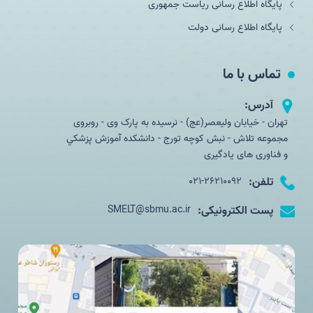
پایگاه اطلاع رسانی ریاست جمهوری
پایگاه اطلاع رسانی دولت
تماس با ما
آدرس:
تهران - خیابان ولیعصر(عج) - نرسیده به پارک وی - روبروی
مجموعه تلاش - نبش کوچه تورج - دانشکده آموزش پزشكي
و فناوری های یادگیری
تلفن:
021-26210092
پست الکترونیکی:
SMELT@sbmu.ac.ir